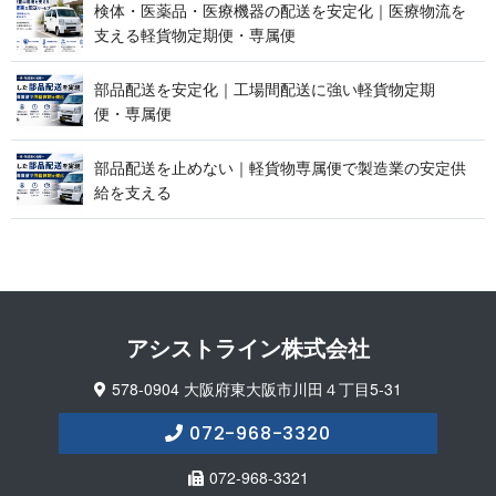
検体・医薬品・医療機器の配送を安定化｜医療物流を
支える軽貨物定期便 ・ 専 属 便
部品配送を安定化｜工場間配送に強い軽貨物定期
便 ・ 専 属 便
部品配送を止めない｜軽貨物専属便で製造業の安定供
給 を 支 え る
アシストライン 株 式 会 社
578-0904 大阪府東大阪市川田４丁目5-31
072-968-3320
072-968-3321