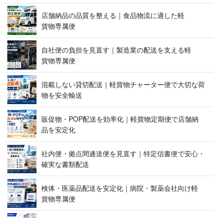
店舗納品の品質を整える｜食品物流に適した軽
貨 物 専 属 便
自社便の負担を見直す｜製造業の配送を支える軽
貨 物 専 属 便
混載しない貸切配送｜軽貨物チャーター便で大切な荷
物を 安 全 輸 送
販促物・POP配送を効率化｜軽貨物定期便で店舗納
品 を 安 定 化
社内便・拠点間逓送便を見直す｜特定信書便で安心・
確実な 書 類 配 送
検体・医薬品配送を安定化｜病院・製薬会社向け軽
貨 物 専 属 便