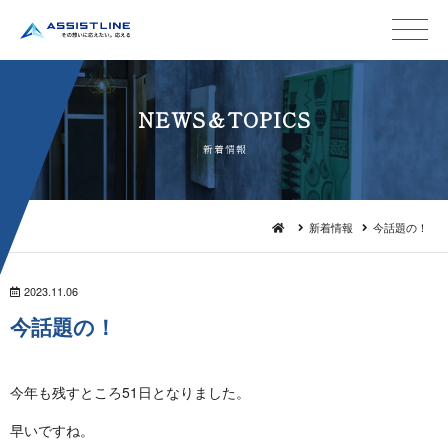
NEWS＆TO P I C S
新 着 情 報
新着情報
今話題の！
2023.11.06
今 話 題 の ！
今年も残すところ51日となりました。
早いですね。