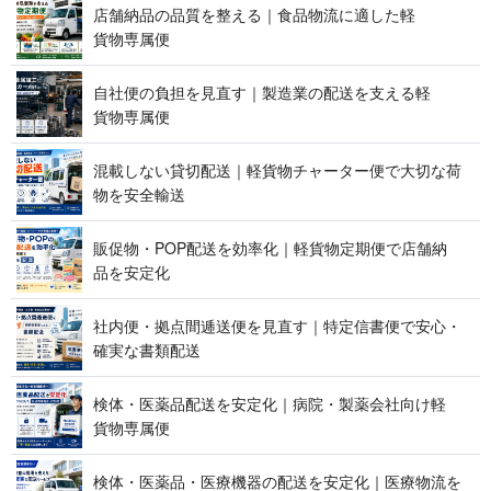
店舗納品の品質を整える｜食品物流に適した軽
貨 物 専 属 便
自社便の負担を見直す｜製造業の配送を支える軽
貨 物 専 属 便
混載しない貸切配送｜軽貨物チャーター便で大切な荷
物を 安 全 輸 送
販促物・POP配送を効率化｜軽貨物定期便で店舗納
品 を 安 定 化
社内便・拠点間逓送便を見直す｜特定信書便で安心・
確実な 書 類 配 送
検体・医薬品配送を安定化｜病院・製薬会社向け軽
貨 物 専 属 便
検体・医薬品・医療機器の配送を安定化｜医療物流を