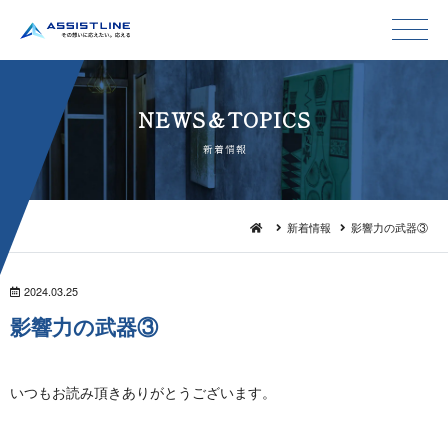
NEWS＆TO P I C S
新 着 情 報
新着情報
影響力の武器③
2024.03.25
影響力 の 武 器 ③
いつもお読み頂きありがとうございます。