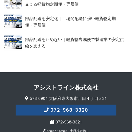
支える軽貨物定期便 ・ 専 属 便
部品配送を安定化｜工場間配送に強い軽貨物定期
便 ・ 専 属 便
部品配送を止めない｜軽貨物専属便で製造業の安定供
給 を 支 え る
アシストライン 株 式 会 社
578-0904 大阪府東大阪市川田４丁目5-31
072-968-3320
072-968-3321
9:00 〜 18:00（土日祝定休）