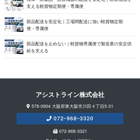
支える軽貨物定期便 ・ 専 属 便
部品配送を安定化｜工場間配送に強い軽貨物定期
便 ・ 専 属 便
部品配送を止めない｜軽貨物専属便で製造業の安定供
給 を 支 え る
アシストライン 株 式 会 社
578-0904 大阪府東大阪市川田４丁目5-31
072-968-3320
072-968-3321