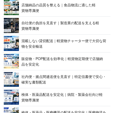
店舗納品の品質を整える｜食品物流に適した軽
貨 物 専 属 便
自社便の負担を見直す｜製造業の配送を支える軽
貨 物 専 属 便
混載しない貸切配送｜軽貨物チャーター便で大切な荷
物を 安 全 輸 送
販促物・POP配送を効率化｜軽貨物定期便で店舗納
品 を 安 定 化
社内便・拠点間逓送便を見直す｜特定信書便で安心・
確実な 書 類 配 送
検体・医薬品配送を安定化｜病院・製薬会社向け軽
貨 物 専 属 便
検体・医薬品・医療機器の配送を安定化｜医療物流を