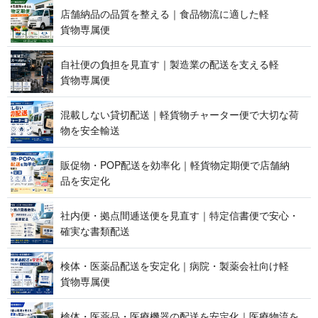
店舗納品の品質を整える｜食品物流に適した軽
貨 物 専 属 便
自社便の負担を見直す｜製造業の配送を支える軽
貨 物 専 属 便
混載しない貸切配送｜軽貨物チャーター便で大切な荷
物を 安 全 輸 送
販促物・POP配送を効率化｜軽貨物定期便で店舗納
品 を 安 定 化
社内便・拠点間逓送便を見直す｜特定信書便で安心・
確実な 書 類 配 送
検体・医薬品配送を安定化｜病院・製薬会社向け軽
貨 物 専 属 便
検体・医薬品・医療機器の配送を安定化｜医療物流を