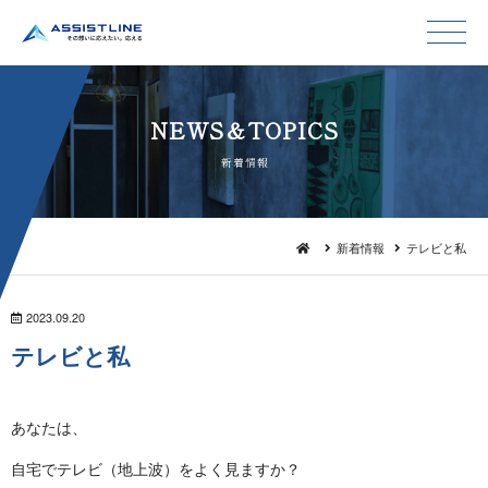
NEWS＆TO P I C S
新 着 情 報
新着情報
テレビと私
2023.09.20
テ レ ビ と 私
あなたは、
自宅でテレビ（地上波）をよく見ますか？