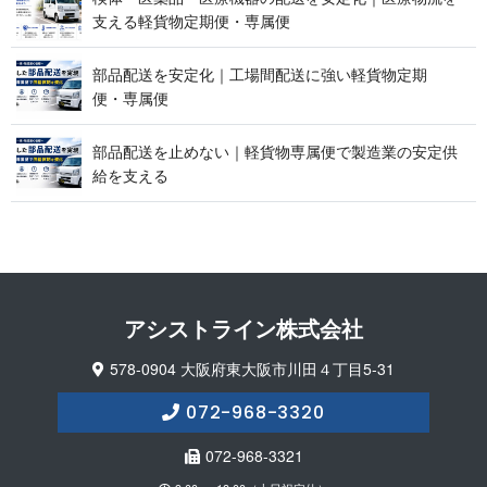
支える軽貨物定期便 ・ 専 属 便
部品配送を安定化｜工場間配送に強い軽貨物定期
便 ・ 専 属 便
部品配送を止めない｜軽貨物専属便で製造業の安定供
給 を 支 え る
アシストライン 株 式 会 社
578-0904 大阪府東大阪市川田４丁目5-31
072-968-3320
072-968-3321