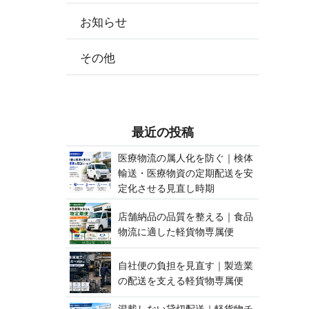
お知らせ
その他
最 近 の 投 稿
医療物流の属人化を防ぐ｜検体
輸送・医療物資の定期配送を安
定化させる見 直 し 時 期
店舗納品の品質を整える｜食品
物流に適した軽貨 物 専 属 便
自社便の負担を見直す｜製造業
の配送を支える軽貨 物 専 属 便
混載しない貸切配送｜軽貨物チ