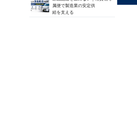
属便で製造業の安定供
給 を 支 え る