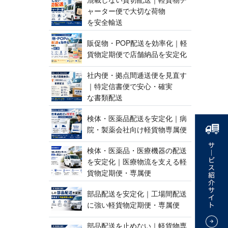
ャーター便で大切な荷物
を 安 全 輸 送
販促物・POP配送を効率化｜軽
貨物定期便で店舗納品 を 安 定 化
社内便・拠点間逓送便を見直す
｜特定信書便で安心・確実
な 書 類 配 送
検体・医薬品配送を安定化｜病
院・製薬会社向け軽貨 物 専 属 便
検体・医薬品・医療機器の配送
を安定化｜医療物流を支える軽
貨物定期便 ・ 専 属 便
部品配送を安定化｜工場間配送
に強い軽貨物定期便 ・ 専 属 便
部品配送を止めない｜軽貨物専