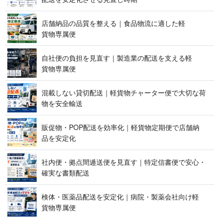
店舗納品の品質を整える｜食品物流に適した軽
貨 物 専 属 便
自社便の負担を見直す｜製造業の配送を支える軽
貨 物 専 属 便
混載しない貸切配送｜軽貨物チャーター便で大切な荷
物を 安 全 輸 送
販促物・POP配送を効率化｜軽貨物定期便で店舗納
品 を 安 定 化
社内便・拠点間逓送便を見直す｜特定信書便で安心・
確実な 書 類 配 送
検体・医薬品配送を安定化｜病院・製薬会社向け軽
貨 物 専 属 便