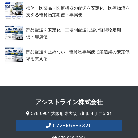
検体・医薬品・医療機器の配送を安定化｜医療物流を
支える軽貨物定期便 ・ 専 属 便
部品配送を安定化｜工場間配送に強い軽貨物定期
便 ・ 専 属 便
部品配送を止めない｜軽貨物専属便で製造業の安定供
給 を 支 え る
アシストライン 株 式 会 社
578-0904 大阪府東大阪市川田４丁目5-31
072-968-3320
072-968-3321