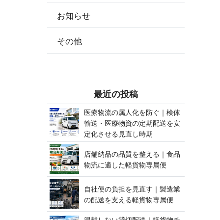
お知らせ
その他
最 近 の 投 稿
医療物流の属人化を防ぐ｜検体
輸送・医療物資の定期配送を安
定化させる見 直 し 時 期
店舗納品の品質を整える｜食品
物流に適した軽貨 物 専 属 便
自社便の負担を見直す｜製造業
の配送を支える軽貨 物 専 属 便
混載しない貸切配送｜軽貨物チ