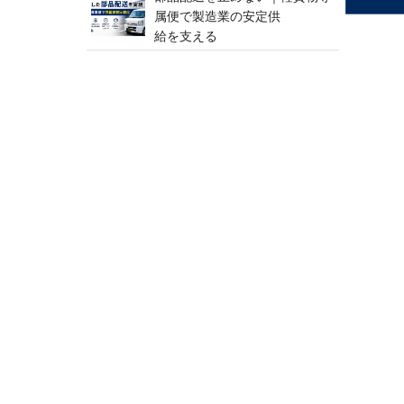
属便で製造業の安定供
給 を 支 え る