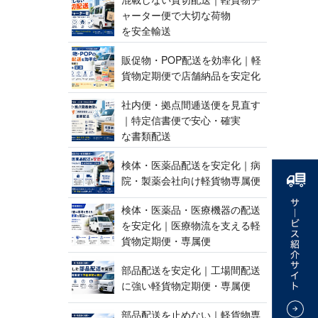
ャーター便で大切な荷物
を 安 全 輸 送
販促物・POP配送を効率化｜軽
貨物定期便で店舗納品 を 安 定 化
社内便・拠点間逓送便を見直す
｜特定信書便で安心・確実
な 書 類 配 送
検体・医薬品配送を安定化｜病
院・製薬会社向け軽貨 物 専 属 便
検体・医薬品・医療機器の配送
を安定化｜医療物流を支える軽
貨物定期便 ・ 専 属 便
部品配送を安定化｜工場間配送
に強い軽貨物定期便 ・ 専 属 便
部品配送を止めない｜軽貨物専