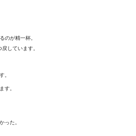
。
やるのが精一杯。
つ戻しています。
す。
ます。
かった。