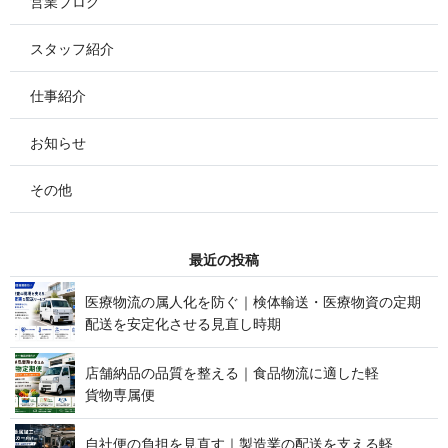
営業ブログ
スタッフ紹介
仕事紹介
お知らせ
その他
最 近 の 投 稿
医療物流の属人化を防ぐ｜検体輸送・医療物資の定期
配送を安定化させる見 直 し 時 期
店舗納品の品質を整える｜食品物流に適した軽
貨 物 専 属 便
自社便の負担を見直す｜製造業の配送を支える軽