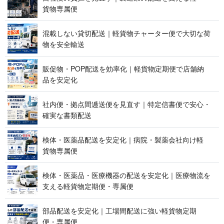
貨 物 専 属 便
混載しない貸切配送｜軽貨物チャーター便で大切な荷
物を 安 全 輸 送
販促物・POP配送を効率化｜軽貨物定期便で店舗納
品 を 安 定 化
社内便・拠点間逓送便を見直す｜特定信書便で安心・
確実な 書 類 配 送
検体・医薬品配送を安定化｜病院・製薬会社向け軽
貨 物 専 属 便
検体・医薬品・医療機器の配送を安定化｜医療物流を
支える軽貨物定期便 ・ 専 属 便
部品配送を安定化｜工場間配送に強い軽貨物定期
便 ・ 専 属 便