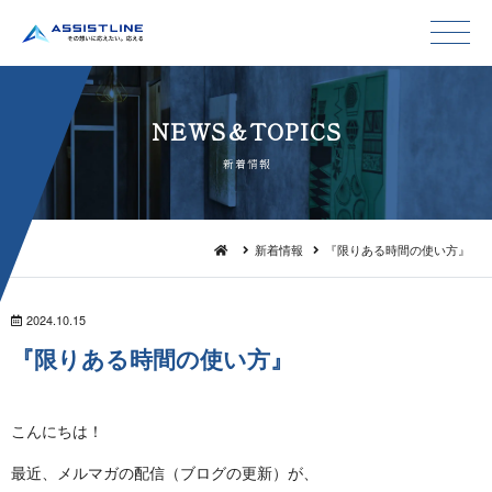
NEWS＆TO P I C S
新 着 情 報
新着情報
『限りある時間の使い方』
2024.10.15
『限りある時間の 使 い 方 』
こんにちは！
最近、メルマガの配信（ブログの更新）が、