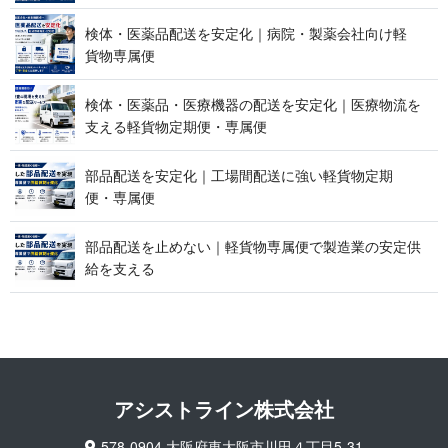
検体・医薬品配送を安定化｜病院・製薬会社向け軽
貨 物 専 属 便
検体・医薬品・医療機器の配送を安定化｜医療物流を
支える軽貨物定期便 ・ 専 属 便
部品配送を安定化｜工場間配送に強い軽貨物定期
便 ・ 専 属 便
部品配送を止めない｜軽貨物専属便で製造業の安定供
給 を 支 え る
アシストライン 株 式 会 社
578-0904 大阪府東大阪市川田４丁目5-31