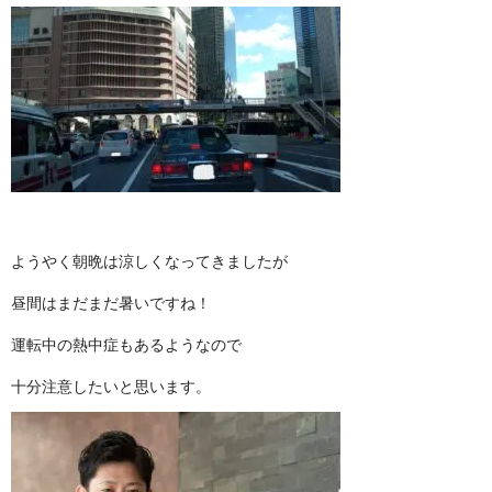
ようやく朝晩は涼しくなってき ま し た が
昼間はまだまだ暑い で す ね ！
運転中の熱中症もあるよ う な の で
十分注意したいと思 い ま す 。