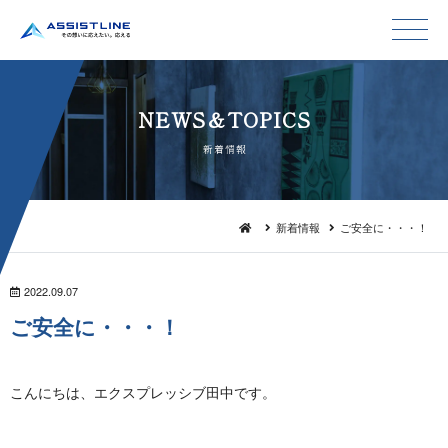
NEWS＆TO P I C S
新 着 情 報
新着情報
ご安全に・・・！
2022.09.07
ご安全に ・ ・ ・ ！
こんにちは、エクスプレッシブ田 中 で す 。