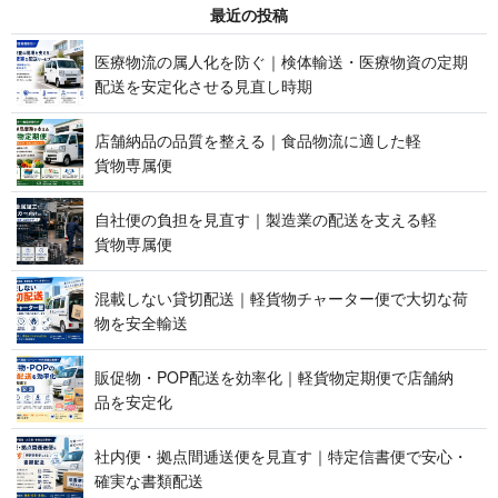
最 近 の 投 稿
医療物流の属人化を防ぐ｜検体輸送・医療物資の定期
配送を安定化させる見 直 し 時 期
店舗納品の品質を整える｜食品物流に適した軽
貨 物 専 属 便
自社便の負担を見直す｜製造業の配送を支える軽
貨 物 専 属 便
混載しない貸切配送｜軽貨物チャーター便で大切な荷
物を 安 全 輸 送
販促物・POP配送を効率化｜軽貨物定期便で店舗納
品 を 安 定 化
社内便・拠点間逓送便を見直す｜特定信書便で安心・
確実な 書 類 配 送