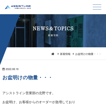
NEWS＆TO P I C S
新 着 情 報
新着情報
お盆明けの物量・・・
2022.08.19
お盆明けの物 量 ・ ・ ・
アシストライン営業部の北 野 で す 。
お盆明け、お客様からのオーダーが急増 し て お り