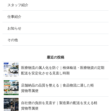
スタッフ紹介
仕事紹介
お知らせ
その他
最 近 の 投 稿
医療物流の属人化を防ぐ｜検体輸送・医療物資の定期
配送を安定化させる見 直 し 時 期
店舗納品の品質を整える｜食品物流に適した軽
貨 物 専 属 便
自社便の負担を見直す｜製造業の配送を支える軽
貨 物 専 属 便