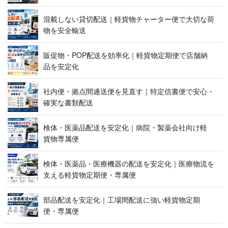
混載しない貸切配送｜軽貨物チャーター便で大切な荷
物を 安 全 輸 送
販促物・POP配送を効率化｜軽貨物定期便で店舗納
品 を 安 定 化
社内便・拠点間逓送便を見直す｜特定信書便で安心・
確実な 書 類 配 送
検体・医薬品配送を安定化｜病院・製薬会社向け軽
貨 物 専 属 便
検体・医薬品・医療機器の配送を安定化｜医療物流を
支える軽貨物定期便 ・ 専 属 便
部品配送を安定化｜工場間配送に強い軽貨物定期
便 ・ 専 属 便