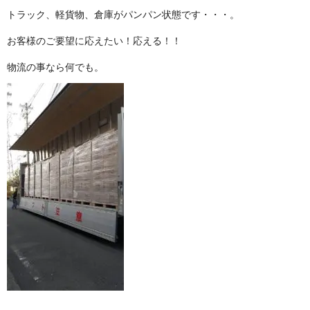
トラック、軽貨物、倉庫がパンパン状態です ・ ・ ・ 。
お客様のご要望に応えたい！応 え る ！ ！
物流の事なら 何 で も 。