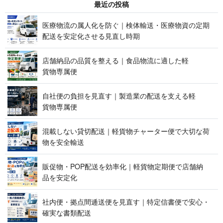
最 近 の 投 稿
医療物流の属人化を防ぐ｜検体輸送・医療物資の定期
配送を安定化させる見 直 し 時 期
店舗納品の品質を整える｜食品物流に適した軽
貨 物 専 属 便
自社便の負担を見直す｜製造業の配送を支える軽
貨 物 専 属 便
混載しない貸切配送｜軽貨物チャーター便で大切な荷
物を 安 全 輸 送
販促物・POP配送を効率化｜軽貨物定期便で店舗納
品 を 安 定 化
社内便・拠点間逓送便を見直す｜特定信書便で安心・
確実な 書 類 配 送