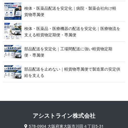
検体・医薬品配送を安定化｜病院・製薬会社向け軽
貨 物 専 属 便
検体・医薬品・医療機器の配送を安定化｜医療物流を
支える軽貨物定期便 ・ 専 属 便
部品配送を安定化｜工場間配送に強い軽貨物定期
便 ・ 専 属 便
部品配送を止めない｜軽貨物専属便で製造業の安定供
給 を 支 え る
アシストライン 株 式 会 社
578-0904 大阪府東大阪市川田４丁目5-31