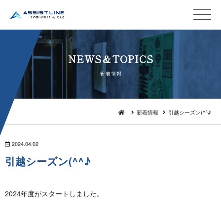
NEWS＆TO P I C S
新 着 情 報
新着情報
引越シーズン(^^♪
2024.04.02
引越シーズン ( ^ ^ ♪
2024年度がスタートしました。