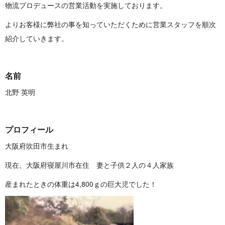
物流プロデュースの営業活動を実施してお り ま す 。
よりお客様に弊社の事を知っていただくために営業スタッフを順次
紹介してい き ま す 。
名前
北 野 英 明
プロフィール
大阪府吹田 市 生 ま れ
現在、大阪府寝屋川市在住 妻と子供２人の ４ 人 家 族
産まれたときの体重は4,800ｇの巨大児 で し た ！