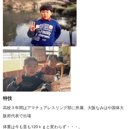
特 技
高校３年間はアマチュアレスリング部に所属、大阪なみはや国体大
阪府代 表 で 出 場
体重は今も昔も120ｋｇと変わらず ・ ・ ・ 。