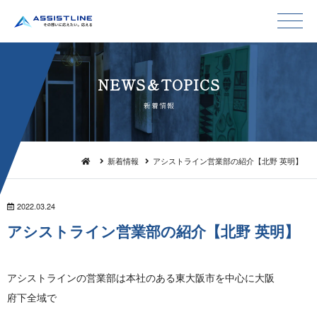
NEWS＆TO P I C S
新 着 情 報
新着情報
アシストライン営業部の紹介【北野 英明】
2022.03.24
アシストライン営業部の紹介【北野 英 明 】
アシストラインの営業部は本社のある東大阪市を中心に大阪
府 下 全 域 で