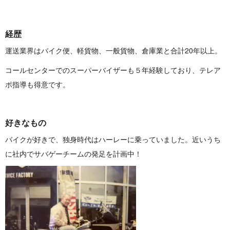
経 歴
運送業界はバイク便、軽貨物、一般貨物、倉庫業と合計20 年 以 上 。
コールセンターでのスーパーバイザーも５年経験しており、テレア
ポ指導も得 意 で す 。
好 き な も の
バイクが好きで、独身時代はハーレーに乗っていました。近いうち
に社内でサバゲーチームの発足を 計 画 中 ！