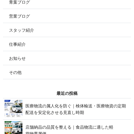
青葉ブログ
営業ブログ
スタッフ紹介
仕事紹介
お知らせ
その他
最 近 の 投 稿
医療物流の属人化を防ぐ｜検体輸送・医療物資の定期
配送を安定化させる見 直 し 時 期
店舗納品の品質を整える｜食品物流に適した軽
貨 物 専 属 便