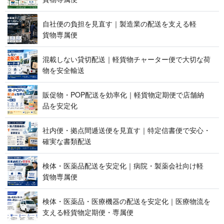
自社便の負担を見直す｜製造業の配送を支える軽
貨 物 専 属 便
混載しない貸切配送｜軽貨物チャーター便で大切な荷
物を 安 全 輸 送
販促物・POP配送を効率化｜軽貨物定期便で店舗納
品 を 安 定 化
社内便・拠点間逓送便を見直す｜特定信書便で安心・
確実な 書 類 配 送
検体・医薬品配送を安定化｜病院・製薬会社向け軽
貨 物 専 属 便
検体・医薬品・医療機器の配送を安定化｜医療物流を
支える軽貨物定期便 ・ 専 属 便