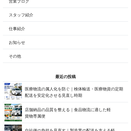
営業ブログ
スタッフ紹介
仕事紹介
お知らせ
その他
最 近 の 投 稿
医療物流の属人化を防ぐ｜検体輸送・医療物資の定期
配送を安定化させる見 直 し 時 期
店舗納品の品質を整える｜食品物流に適した軽
貨 物 専 属 便
自社便の負担を見直す｜製造業の配送を支える軽