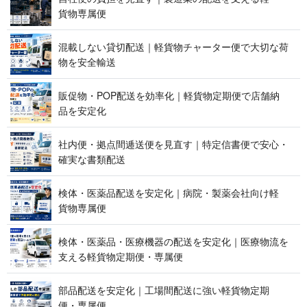
貨 物 専 属 便
混載しない貸切配送｜軽貨物チャーター便で大切な荷
物を 安 全 輸 送
販促物・POP配送を効率化｜軽貨物定期便で店舗納
品 を 安 定 化
社内便・拠点間逓送便を見直す｜特定信書便で安心・
確実な 書 類 配 送
検体・医薬品配送を安定化｜病院・製薬会社向け軽
貨 物 専 属 便
検体・医薬品・医療機器の配送を安定化｜医療物流を
支える軽貨物定期便 ・ 専 属 便
部品配送を安定化｜工場間配送に強い軽貨物定期
便 ・ 専 属 便