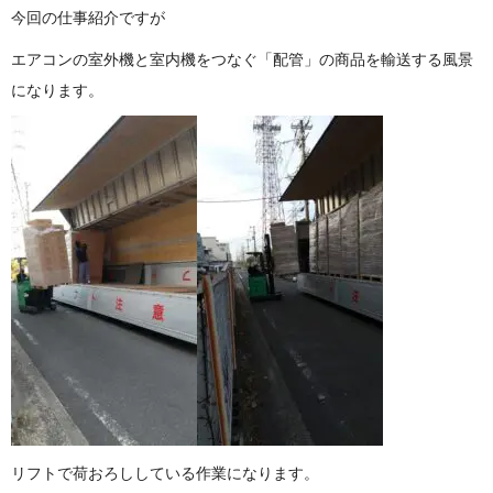
今回の仕事紹 介 で す が
エアコンの室外機と室内機をつなぐ「配管」の商品を輸送する風景
にな り ま す 。
リフトで荷おろししている作業にな り ま す 。