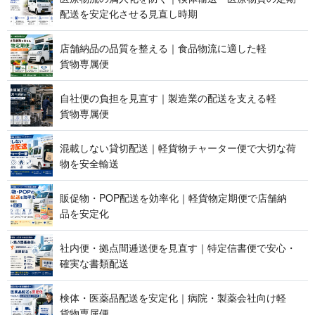
配送を安定化させる見 直 し 時 期
店舗納品の品質を整える｜食品物流に適した軽
貨 物 専 属 便
自社便の負担を見直す｜製造業の配送を支える軽
貨 物 専 属 便
混載しない貸切配送｜軽貨物チャーター便で大切な荷
物を 安 全 輸 送
販促物・POP配送を効率化｜軽貨物定期便で店舗納
品 を 安 定 化
社内便・拠点間逓送便を見直す｜特定信書便で安心・
確実な 書 類 配 送
検体・医薬品配送を安定化｜病院・製薬会社向け軽
貨 物 専 属 便