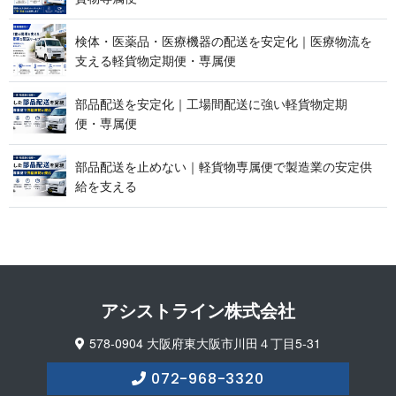
検体・医薬品・医療機器の配送を安定化｜医療物流を
支える軽貨物定期便 ・ 専 属 便
部品配送を安定化｜工場間配送に強い軽貨物定期
便 ・ 専 属 便
部品配送を止めない｜軽貨物専属便で製造業の安定供
給 を 支 え る
アシストライン 株 式 会 社
578-0904 大阪府東大阪市川田４丁目5-31
072-968-3320