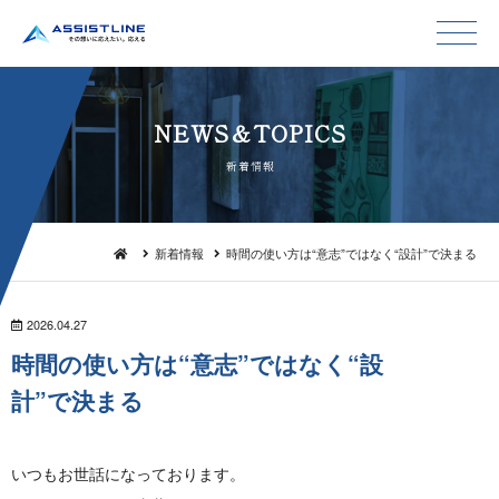
NEWS＆TO P I C S
新 着 情 報
新着情報
時間の使い方は“意志”ではなく“設計”で決まる
2026.04.27
時間の使い方は“意志”ではなく“設
計” で 決 ま る
いつもお世話になっております。