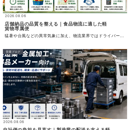
2026.08.06
店舗納品の品質を整える｜食品物流に適した軽
貨 物 専 属 便
猛暑や台風などの異常気象に加え、物流業界ではドライバー不足が続いています。 さらに、お盆や大型連休は交通量の増加も重なり、 食品物流では「決められた時間に確実に届けること」がこれまで以上に重要 に な っ て
営業ブログ
2026.08.06
自社便の負担を見直す｜製造業の配送を支える軽