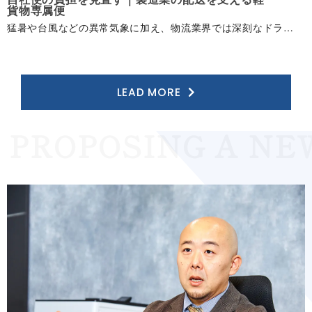
貨 物 専 属 便
猛暑や台風などの異常気象に加え、物流業界では深刻なドライバー不足が続いています。 さらに、お盆や大型連休は配送体制の維持が難しくなり、 自社便を運用する製造業では、ドライバーの確保や配送担当者 様 の 負 担
LEAD MORE