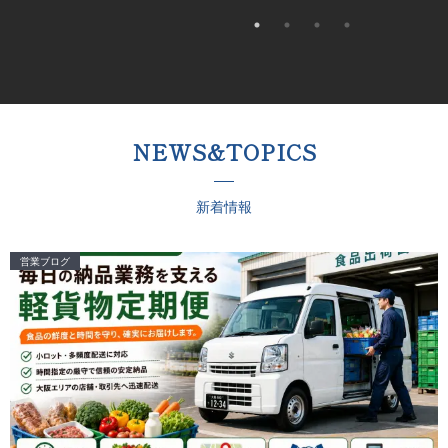
NEWS&TO P I C S
新 着 情 報
営業ブログ