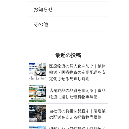
お知らせ
その他
最 近 の 投 稿
医療物流の属人化を防ぐ｜検体
輸送・医療物資の定期配送を安
定化させる見 直 し 時 期
店舗納品の品質を整える｜食品
物流に適した軽貨 物 専 属 便
自社便の負担を見直す｜製造業
の配送を支える軽貨 物 専 属 便
混載しない貸切配送｜軽貨物チ