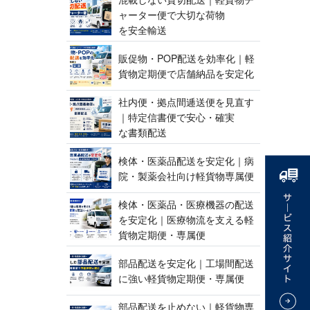
ャーター便で大切な荷物
を 安 全 輸 送
販促物・POP配送を効率化｜軽
貨物定期便で店舗納品 を 安 定 化
社内便・拠点間逓送便を見直す
｜特定信書便で安心・確実
な 書 類 配 送
検体・医薬品配送を安定化｜病
院・製薬会社向け軽貨 物 専 属 便
検体・医薬品・医療機器の配送
を安定化｜医療物流を支える軽
貨物定期便 ・ 専 属 便
部品配送を安定化｜工場間配送
に強い軽貨物定期便 ・ 専 属 便
部品配送を止めない｜軽貨物専