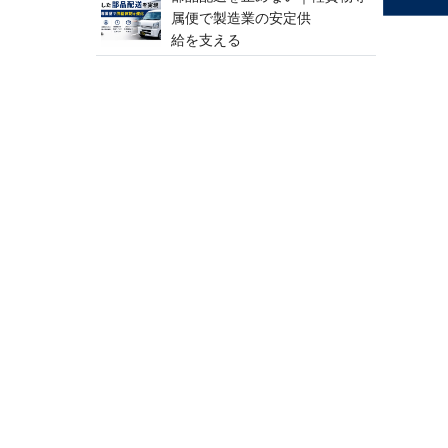
属便で製造業の安定供
給 を 支 え る