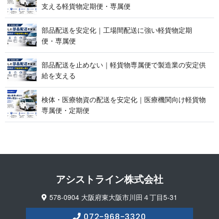
支える軽貨物定期便 ・ 専 属 便
部品配送を安定化｜工場間配送に強い軽貨物定期
便 ・ 専 属 便
部品配送を止めない｜軽貨物専属便で製造業の安定供
給 を 支 え る
検体・医療物資の配送を安定化｜医療機関向け軽貨物
専属便 ・ 定 期 便
アシストライン 株 式 会 社
578-0904 大阪府東大阪市川田４丁目5-31
072-968-3320