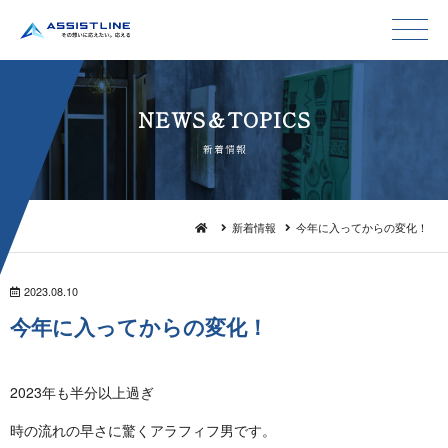
NEWS＆TO P I C S
新 着 情 報
新着情報
今年に入ってからの変化！
2023.08.10
今年に入ってから の 変 化 ！
2023年も半分以上過ぎ
時の流れの早さに驚くアラフィフ男です。