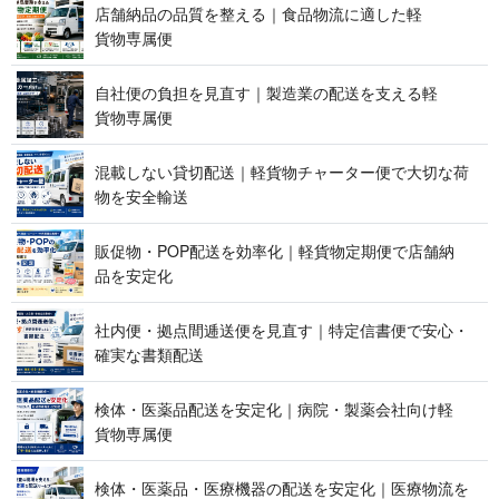
店舗納品の品質を整える｜食品物流に適した軽
貨 物 専 属 便
自社便の負担を見直す｜製造業の配送を支える軽
貨 物 専 属 便
混載しない貸切配送｜軽貨物チャーター便で大切な荷
物を 安 全 輸 送
販促物・POP配送を効率化｜軽貨物定期便で店舗納
品 を 安 定 化
社内便・拠点間逓送便を見直す｜特定信書便で安心・
確実な 書 類 配 送
検体・医薬品配送を安定化｜病院・製薬会社向け軽
貨 物 専 属 便
検体・医薬品・医療機器の配送を安定化｜医療物流を