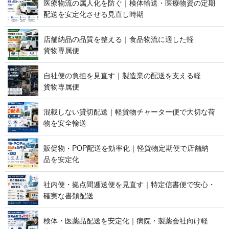
医療物流の属人化を防ぐ｜検体輸送・医療物資の定期
配送を安定化させる見 直 し 時 期
店舗納品の品質を整える｜食品物流に適した軽
貨 物 専 属 便
自社便の負担を見直す｜製造業の配送を支える軽
貨 物 専 属 便
混載しない貸切配送｜軽貨物チャーター便で大切な荷
物を 安 全 輸 送
販促物・POP配送を効率化｜軽貨物定期便で店舗納
品 を 安 定 化
社内便・拠点間逓送便を見直す｜特定信書便で安心・
確実な 書 類 配 送
検体・医薬品配送を安定化｜病院・製薬会社向け軽