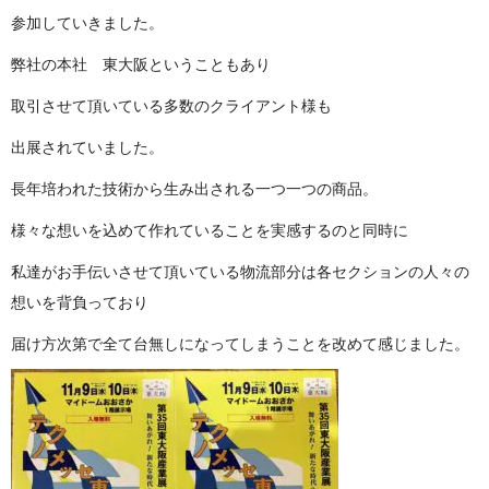
参加していき ま し た 。
弊社の本社 東大阪というこ と も あ り
取引させて頂いている多数のクライア ン ト 様 も
出展されてい ま し た 。
長年培われた技術から生み出される一つ一つ の 商 品 。
様々な想いを込めて作れていることを実感するの と 同 時 に
私達がお手伝いさせて頂いている物流部分は各セクションの人々の
想いを背負 っ て お り
届け方次第で全て台無しになってしまうことを改めて感じ ま し た 。