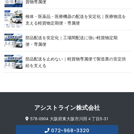
貨 物 専 属 便
検体・医薬品・医療機器の配送を安定化｜医療物流を
支える軽貨物定期便 ・ 専 属 便
部品配送を安定化｜工場間配送に強い軽貨物定期
便 ・ 専 属 便
部品配送を止めない｜軽貨物専属便で製造業の安定供
給 を 支 え る
アシストライン 株 式 会 社
578-0904 大阪府東大阪市川田４丁目5-31
072-968-3320