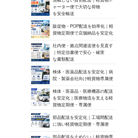
ャーター便で大切な荷物
を 安 全 輸 送
販促物・POP配送を効率化｜軽
貨物定期便で店舗納品 を 安 定 化
社内便・拠点間逓送便を見直す
｜特定信書便で安心・確実
な 書 類 配 送
検体・医薬品配送を安定化｜病
院・製薬会社向け軽貨 物 専 属 便
検体・医薬品・医療機器の配送
を安定化｜医療物流を支える軽
貨物定期便 ・ 専 属 便
部品配送を安定化｜工場間配送
に強い軽貨物定期便 ・ 専 属 便
部品配送を止めない｜軽貨物専