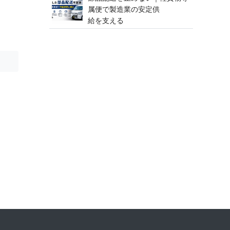
属便で製造業の安定供
給 を 支 え る