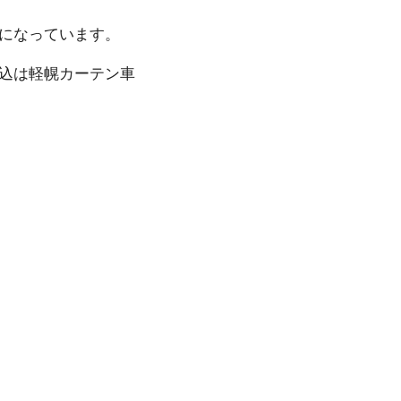
て い ま す 。
軽幌カ ー テ ン 車