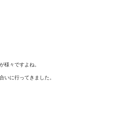
で す よ ね 。
に行ってき ま し た 。