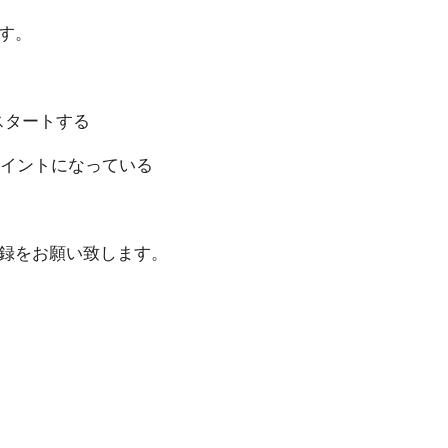
す 。
ー ト す る
トにな っ て い る
お願い致 し ま す 。