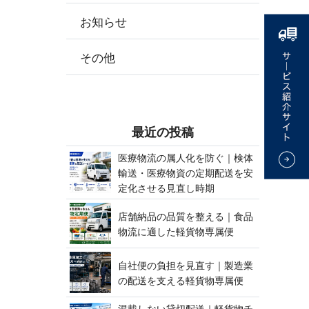
お知らせ
その他
最 近 の 投 稿
医療物流の属人化を防ぐ｜検体
輸送・医療物資の定期配送を安
定化させる見 直 し 時 期
店舗納品の品質を整える｜食品
物流に適した軽貨 物 専 属 便
自社便の負担を見直す｜製造業
の配送を支える軽貨 物 専 属 便
混載しない貸切配送｜軽貨物チ