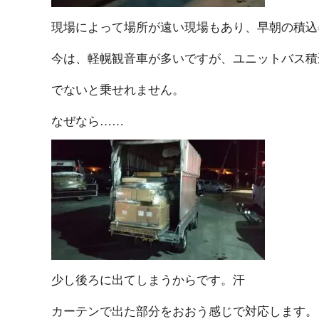
現場によって場所が遠い現場もあり、早朝の積込になっ
今は、軽幌観音車が多いですが、ユニットバス積込は
でないと乗せれ ま せ ん 。
なぜ な ら … …
少し後ろに出てしまうから で す 。 汗
カーテンで出た部分をおおう感じで対応 し ま す 。