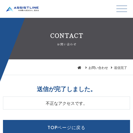
CON T A C T
お問 い 合 わ せ
お問い合わせ
送信完了
送信が完了し ま し た 。
不正なアクセスです。
TOPページに戻る