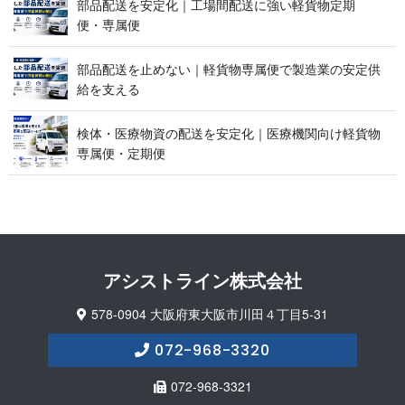
部品配送を安定化｜工場間配送に強い軽貨物定期
便 ・ 専 属 便
部品配送を止めない｜軽貨物専属便で製造業の安定供
給 を 支 え る
検体・医療物資の配送を安定化｜医療機関向け軽貨物
専属便 ・ 定 期 便
アシストライン 株 式 会 社
578-0904 大阪府東大阪市川田４丁目5-31
072-968-3320
072-968-3321