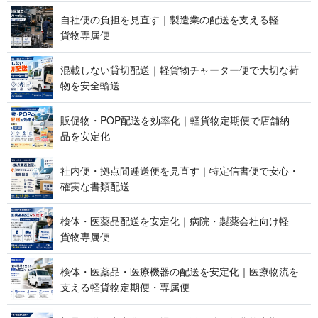
自社便の負担を見直す｜製造業の配送を支える軽
貨 物 専 属 便
混載しない貸切配送｜軽貨物チャーター便で大切な荷
物を 安 全 輸 送
販促物・POP配送を効率化｜軽貨物定期便で店舗納
品 を 安 定 化
社内便・拠点間逓送便を見直す｜特定信書便で安心・
確実な 書 類 配 送
検体・医薬品配送を安定化｜病院・製薬会社向け軽
貨 物 専 属 便
検体・医薬品・医療機器の配送を安定化｜医療物流を
支える軽貨物定期便 ・ 専 属 便