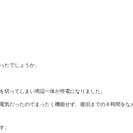
し ょ う か 。
ってしまい周辺一体が停電になり ま し た 。
電気だったのでまったく機能せず、復旧までの６時間をな
す 。