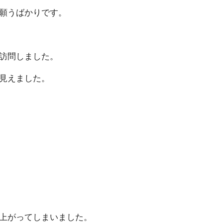
か り で す 。
 ま し た 。
ま し た 。
ってしまい ま し た 。