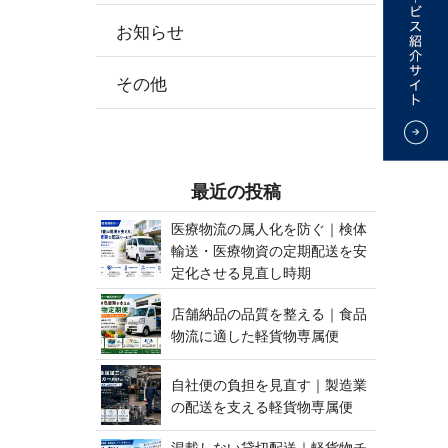
お知らせ
その他
最 近 の 投 稿
医療物流の属人化を防ぐ｜検体
輸送・医療物資の定期配送を安
定化させる見 直 し 時 期
店舗納品の品質を整える｜食品
物流に適した軽貨 物 専 属 便
自社便の負担を見直す｜製造業
の配送を支える軽貨 物 専 属 便
混載しない貸切配送｜軽貨物チ