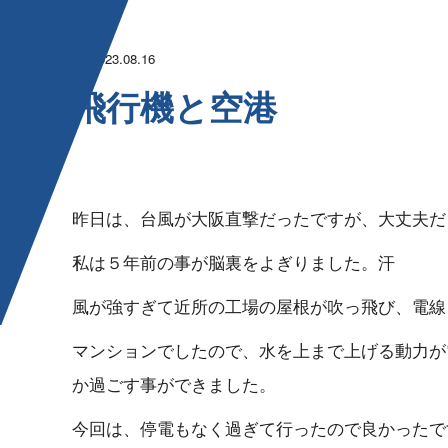
2023.08.16
飛行 機 と 空 港
昨日は、台風が大阪直撃だったですが、大丈夫だったで
私は５年前の事が脳裏をよぎりま し た 。 汗
風が強すぎて近所の工場の屋根が吹っ飛び、電線を切
マンションでしたので、水を上まで上げる動力が
か過ごす事ができ ま し た 。
今回は、停電もなく過ぎて行ったので良かっ た で 