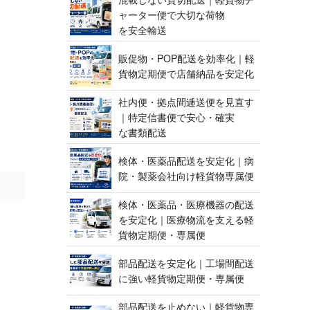
ャーター便で大切な荷物
を 安 全 輸 送
販促物・POP配送を効率化｜軽
貨物定期便で店舗納品 を 安 定 化
社内便・拠点間逓送便を見直す
｜特定信書便で安心・確実
な 書 類 配 送
検体・医薬品配送を安定化｜病
院・製薬会社向け軽貨 物 専 属 便
検体・医薬品・医療機器の配送
を安定化｜医療物流を支える軽
貨物定期便 ・ 専 属 便
部品配送を安定化｜工場間配送
に強い軽貨物定期便 ・ 専 属 便
部品配送を止めない｜軽貨物専