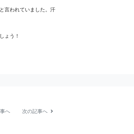
われていま し た 。 汗
ょ う ！
事へ
次の記事へ