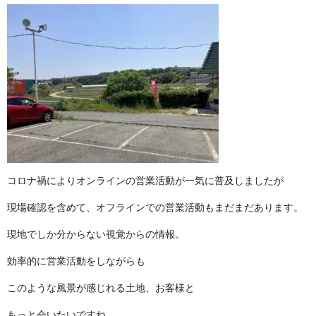
コロナ禍によりオンラインの営業活動が一気に普及し ま し た が
現場確認を含めて、オフラインでの営業活動もまだまだあ り ま す 。
現地でしか分からない視覚から の 情 報 。
効率的に営業活動をし な が ら も
このような風景が感じれる土地、 お 客 様 と
もっと会いたい で す ね 。