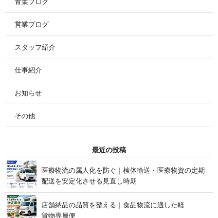
青葉ブログ
営業ブログ
スタッフ紹介
仕事紹介
お知らせ
その他
最 近 の 投 稿
医療物流の属人化を防ぐ｜検体輸送・医療物資の定期
配送を安定化させる見 直 し 時 期
店舗納品の品質を整える｜食品物流に適した軽
貨 物 専 属 便