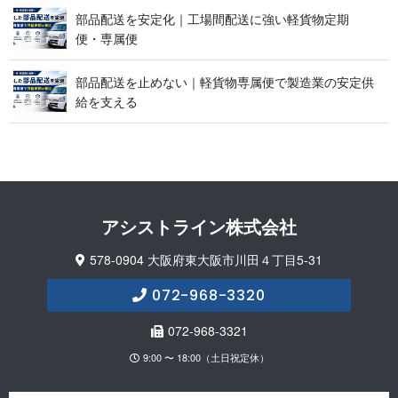
部品配送を安定化｜工場間配送に強い軽貨物定期
便 ・ 専 属 便
部品配送を止めない｜軽貨物専属便で製造業の安定供
給 を 支 え る
アシストライン 株 式 会 社
578-0904 大阪府東大阪市川田４丁目5-31
072-968-3320
072-968-3321
9:00 〜 18:00（土日祝定休）