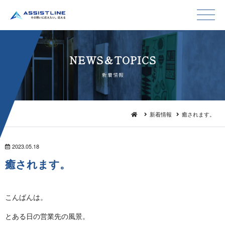
NEWS＆TO P I C S
新 着 情 報
新着情報
癒されます。
2023.05.18
癒さ れ ま す 。
こん ば ん は 。
とある日の営業先 の 風 景 。