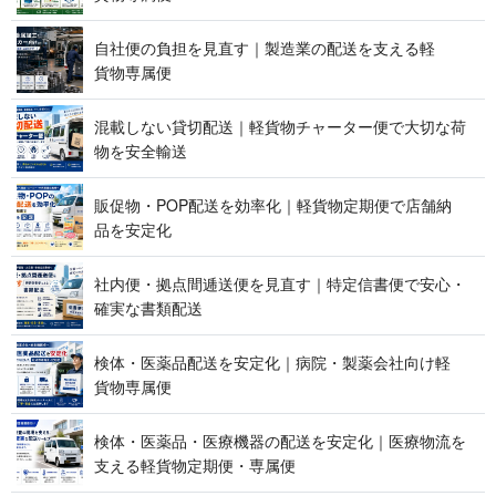
自社便の負担を見直す｜製造業の配送を支える軽
貨 物 専 属 便
混載しない貸切配送｜軽貨物チャーター便で大切な荷
物を 安 全 輸 送
販促物・POP配送を効率化｜軽貨物定期便で店舗納
品 を 安 定 化
社内便・拠点間逓送便を見直す｜特定信書便で安心・
確実な 書 類 配 送
検体・医薬品配送を安定化｜病院・製薬会社向け軽
貨 物 専 属 便
検体・医薬品・医療機器の配送を安定化｜医療物流を
支える軽貨物定期便 ・ 専 属 便