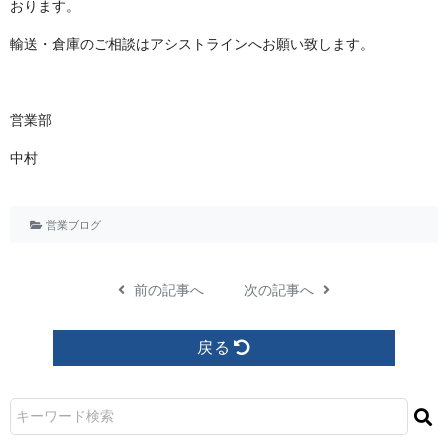
お り ま す 。
輸送・倉庫のご相談はアシストラインへお願い致 し ま す 。
営 業 部
中 村
営業ブログ
前の記事へ
次の記事へ
戻る