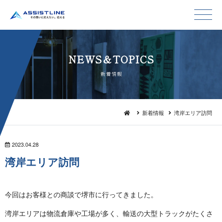
NEWS＆TO P I C S
新 着 情 報
新着情報
湾岸エリア訪問
2023.04.28
湾岸エ リ ア 訪 問
今回はお客様との商談で堺市に行ってき ま し た 。
湾岸エリアは物流倉庫や工場が多く、輸送の大型トラックがたくさ