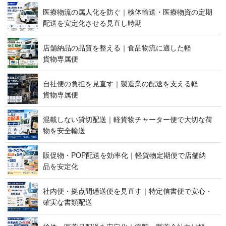
医療物流の属人化を防ぐ｜検体輸送・医療物資の定期
配送を安定化させる見 直 し 時 期
店舗納品の品質を整える｜食品物流に適した軽
貨 物 専 属 便
自社便の負担を見直す｜製造業の配送を支える軽
貨 物 専 属 便
混載しない貸切配送｜軽貨物チャーター便で大切な荷
物を 安 全 輸 送
販促物・POP配送を効率化｜軽貨物定期便で店舗納
品 を 安 定 化
社内便・拠点間逓送便を見直す｜特定信書便で安心・
確実な 書 類 配 送