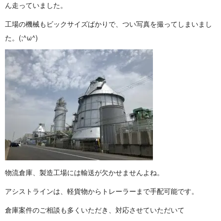
ん走ってい ま し た 。
工場の機械もビックサイズばかりで、つい写真を撮ってしまいまし
た。(; ^ ω ^ )
物流倉庫、製造工場には輸送が欠かせませ ん よ ね 。
アシストラインは、軽貨物からトレーラーまで手配可 能 で す 。
倉庫案件のご相談も多くいただき、対応させていただいて