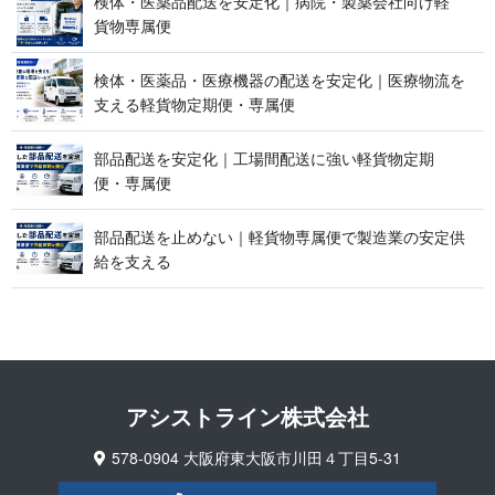
検体・医薬品配送を安定化｜病院・製薬会社向け軽
貨 物 専 属 便
検体・医薬品・医療機器の配送を安定化｜医療物流を
支える軽貨物定期便 ・ 専 属 便
部品配送を安定化｜工場間配送に強い軽貨物定期
便 ・ 専 属 便
部品配送を止めない｜軽貨物専属便で製造業の安定供
給 を 支 え る
アシストライン 株 式 会 社
578-0904 大阪府東大阪市川田４丁目5-31