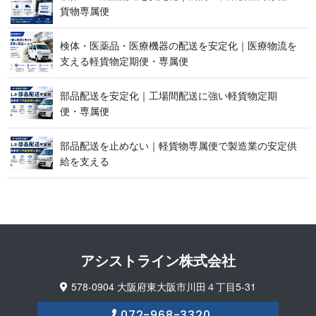
貨 物 専 属 便
検体・医薬品・医療機器の配送を安定化｜医療物流を
支える軽貨物定期便 ・ 専 属 便
部品配送を安定化｜工場間配送に強い軽貨物定期
便 ・ 専 属 便
部品配送を止めない｜軽貨物専属便で製造業の安定供
給 を 支 え る
アシストライン 株 式 会 社
578-0904 大阪府東大阪市川田４丁目5-31
072-968-3320