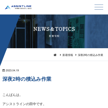
NEWS＆TO P I C S
新 着 情 報
新着情報
深夜2時の積込み作業
2023.04.19
深夜2時の積 込 み 作 業
こん ば ん は 。
アシストラインの田 中 で す 。