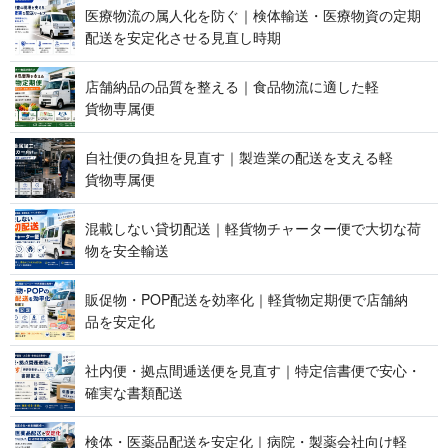
医療物流の属人化を防ぐ｜検体輸送・医療物資の定期
配送を安定化させる見 直 し 時 期
店舗納品の品質を整える｜食品物流に適した軽
貨 物 専 属 便
自社便の負担を見直す｜製造業の配送を支える軽
貨 物 専 属 便
混載しない貸切配送｜軽貨物チャーター便で大切な荷
物を 安 全 輸 送
販促物・POP配送を効率化｜軽貨物定期便で店舗納
品 を 安 定 化
社内便・拠点間逓送便を見直す｜特定信書便で安心・
確実な 書 類 配 送
検体・医薬品配送を安定化｜病院・製薬会社向け軽