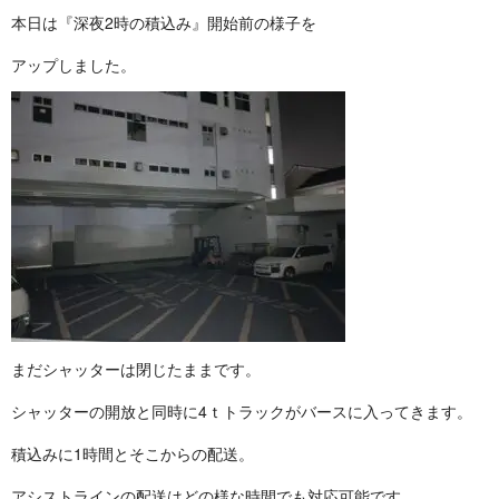
本日は『深夜2時の積込み』開始前 の 様 子 を
アップし ま し た 。
まだシャッターは閉じたま ま で す 。
シャッターの開放と同時に4ｔトラックがバースに入って き ま す 。
積込みに1時間とそこから の 配 送 。
アシストラインの配送はどの様な時間でも対応可 能 で す 。