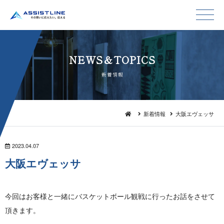
NEWS＆TO P I C S
新 着 情 報
新着情報
大阪エヴェッサ
2023.04.07
大阪エ ヴ ェ ッ サ
今回はお客様と一緒にバスケットボール観戦に行ったお話をさせて
頂 き ま す 。