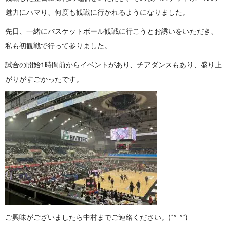
魅力にハマり、何度も観戦に行かれるようになり ま し た 。
先日、一緒にバスケットボール観戦に行こうとお誘いをいただき、
私も初観戦で行って参り ま し た 。
試合の開始1時間前からイベントがあり、チアダンスもあり、盛り上
がりがすごかっ た で す 。
ご興味がございましたら中村までご連絡ください。(*^ - ^ * )