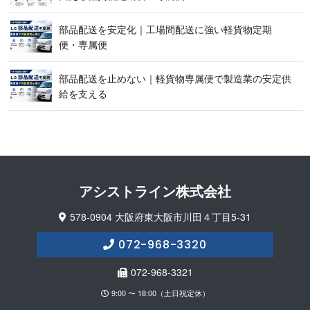
部品配送を安定化｜工場間配送に強い軽貨物定期
便 ・ 専 属 便
部品配送を止めない｜軽貨物専属便で製造業の安定供
給 を 支 え る
アシストライン 株 式 会 社
578-0904 大阪府東大阪市川田４丁目5-31
072-968-3320
072-968-3321
9:00 〜 18:00（土日祝定休）