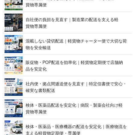
貨 物 専 属 便
自社便の負担を見直す｜製造業の配送を支える軽
貨 物 専 属 便
混載しない貸切配送｜軽貨物チャーター便で大切な荷
物を 安 全 輸 送
販促物・POP配送を効率化｜軽貨物定期便で店舗納
品 を 安 定 化
社内便・拠点間逓送便を見直す｜特定信書便で安心・
確実な 書 類 配 送
検体・医薬品配送を安定化｜病院・製薬会社向け軽
貨 物 専 属 便
検体・医薬品・医療機器の配送を安定化｜医療物流を
支える軽貨物定期便 ・ 専 属 便