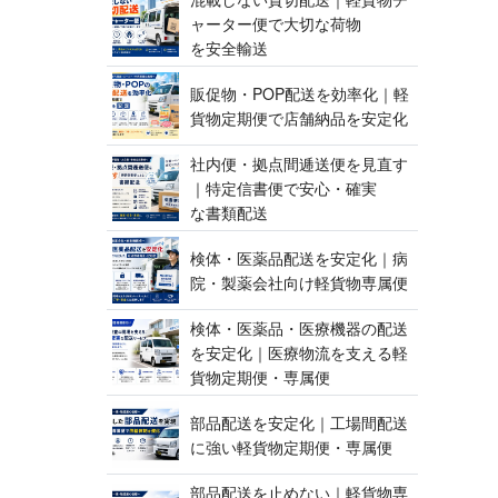
ャーター便で大切な荷物
を 安 全 輸 送
販促物・POP配送を効率化｜軽
貨物定期便で店舗納品 を 安 定 化
社内便・拠点間逓送便を見直す
｜特定信書便で安心・確実
な 書 類 配 送
検体・医薬品配送を安定化｜病
院・製薬会社向け軽貨 物 専 属 便
検体・医薬品・医療機器の配送
を安定化｜医療物流を支える軽
貨物定期便 ・ 専 属 便
部品配送を安定化｜工場間配送
に強い軽貨物定期便 ・ 専 属 便
部品配送を止めない｜軽貨物専