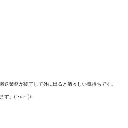
業務が終了して外に出ると清々しい気持 ち で す 。
ω ･ ´ ) b