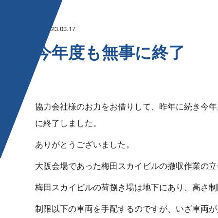
2023.03.17
今年度も無 事 に 終 了
協力会社様のお力をお借りして、昨年に続き今年
に終了し ま し た 。
ありがとうござい ま し た 。
大阪会場であった梅田スカイビルの撤収作業の立会い
梅田スカイビルの荷捌き場は地下にあり、高さ制限があ
制限以下の車両を手配するのですが、いざ車両が