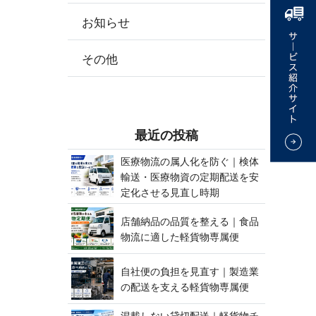
お知らせ
その他
最 近 の 投 稿
医療物流の属人化を防ぐ｜検体
輸送・医療物資の定期配送を安
定化させる見 直 し 時 期
店舗納品の品質を整える｜食品
物流に適した軽貨 物 専 属 便
自社便の負担を見直す｜製造業
の配送を支える軽貨 物 専 属 便
混載しない貸切配送｜軽貨物チ