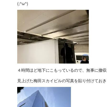
(; ^ ω ^ )
４時間ほど地下にこもっているので、無事に撤収搬送
見上げた梅田スカイビルの写真を貼り付けておきます。(`･