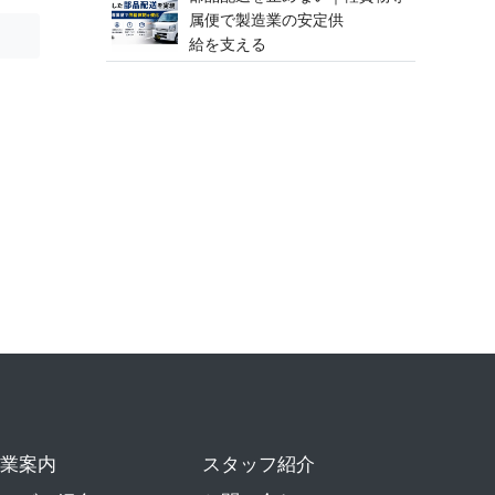
属便で製造業の安定供
給 を 支 え る
業案内
スタッフ紹介