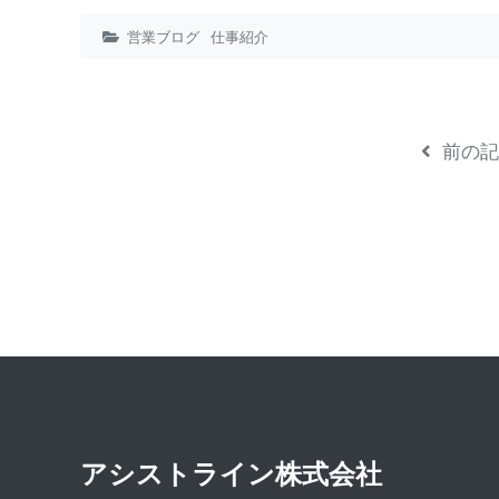
営業ブログ
仕事紹介
前の記
アシストライン 株 式 会 社