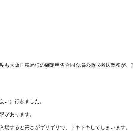
度も大阪国税局様の確定申告合同会場の撤収搬送業務が、
に行き ま し た 。
 り ま す 。
入場すると高さがギリギリで、ドキドキしてしまいます。