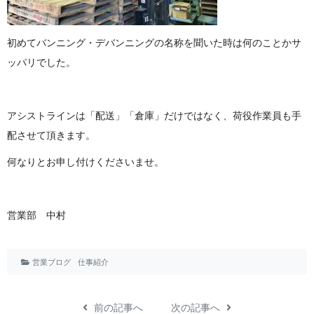
初めてバンニング・デバンニングの名称を聞いた時は何のことかサ
ッパリ で し た 。
アシストラインは「配送」「倉庫」だけではなく、荷役作業員も手
配させて頂 き ま す 。
何なりとお申し付けくださ い ま せ 。
営業 部 中 村
営業ブログ
仕事紹介
前の記事へ
次の記事へ