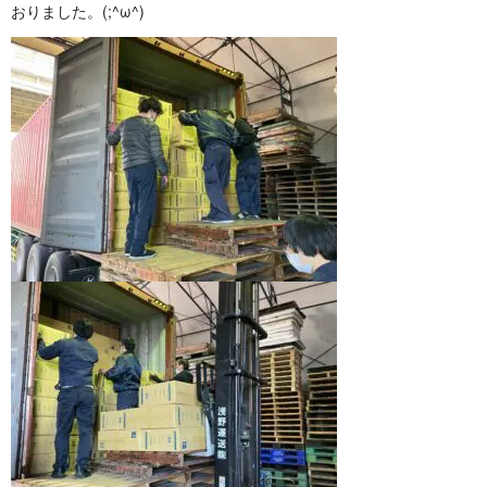
おりました。(; ^ ω ^ )