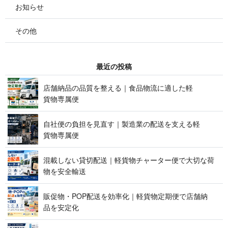
お知らせ
その他
最 近 の 投 稿
店舗納品の品質を整える｜食品物流に適した軽
貨 物 専 属 便
自社便の負担を見直す｜製造業の配送を支える軽
貨 物 専 属 便
混載しない貸切配送｜軽貨物チャーター便で大切な荷
物を 安 全 輸 送
販促物・POP配送を効率化｜軽貨物定期便で店舗納
品 を 安 定 化