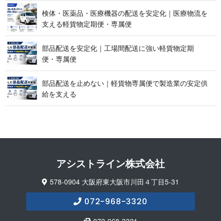
検体・医薬品・医療機器の配送を安定化｜医療物流を
支える軽貨物定期便 ・ 専 属 便
部品配送を安定化｜工場間配送に強い軽貨物定期
便 ・ 専 属 便
部品配送を止めない｜軽貨物専属便で製造業の安定供
給 を 支 え る
アシストライン 株 式 会 社
578-0904 大阪府東大阪市川田４丁目5-31
072-968-3320