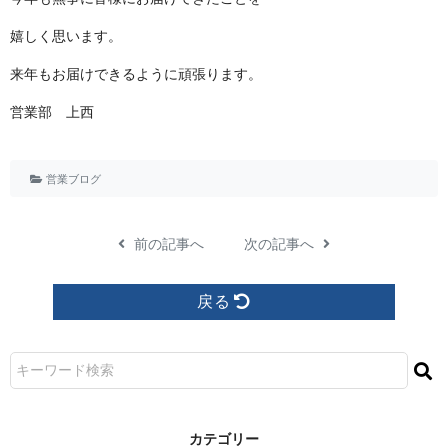
嬉しく思 い ま す 。
来年もお届けできるように頑張 り ま す 。
営業 部 上 西
営業ブログ
前の記事へ
次の記事へ
戻る
カ テ ゴ リ ー