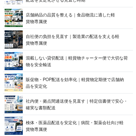
店舗納品の品質を整える｜食品物流に適した軽
貨 物 専 属 便
自社便の負担を見直す｜製造業の配送を支える軽
貨 物 専 属 便
混載しない貸切配送｜軽貨物チャーター便で大切な荷
物を 安 全 輸 送
販促物・POP配送を効率化｜軽貨物定期便で店舗納
品 を 安 定 化
社内便・拠点間逓送便を見直す｜特定信書便で安心・
確実な 書 類 配 送
検体・医薬品配送を安定化｜病院・製薬会社向け軽
貨 物 専 属 便