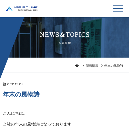
NEWS＆TO P I C S
新 着 情 報
新着情報
年末の風物詩
2022.12.29
年末 の 風 物 詩
こん に ち は 。
当社の年末の風物詩になって お り ま す