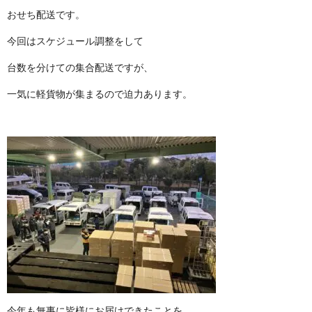
おせち配 送 で す 。
今回はスケジュール調 整 を し て
台数を分けての集合配送 で す が 、
一気に軽貨物が集まるので迫力あ り ま す 。
今年も無事に皆様にお届けでき た こ と を