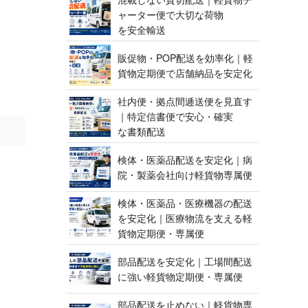
ャーター便で大切な荷物
を 安 全 輸 送
販促物・POP配送を効率化｜軽
貨物定期便で店舗納品 を 安 定 化
社内便・拠点間逓送便を見直す
｜特定信書便で安心・確実
な 書 類 配 送
検体・医薬品配送を安定化｜病
院・製薬会社向け軽貨 物 専 属 便
検体・医薬品・医療機器の配送
を安定化｜医療物流を支える軽
貨物定期便 ・ 専 属 便
部品配送を安定化｜工場間配送
に強い軽貨物定期便 ・ 専 属 便
部品配送を止めない｜軽貨物専