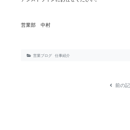
営業 部 中 村
営業ブログ
仕事紹介
前の記