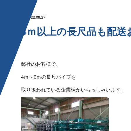
2022.09.27
4ｍ以上の長尺品も配送お ま
弊社のお 客 様 で 、
4ｍ～6ｍの長尺 パ イ プ を
取り扱われている企業様がいらっしゃ い ま す 。