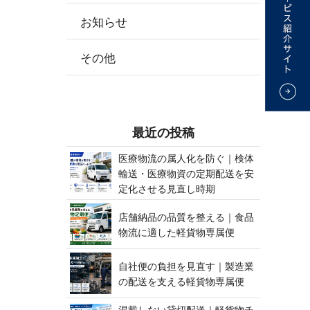
お知らせ
その他
最 近 の 投 稿
医療物流の属人化を防ぐ｜検体
輸送・医療物資の定期配送を安
定化させる見 直 し 時 期
店舗納品の品質を整える｜食品
物流に適した軽貨 物 専 属 便
自社便の負担を見直す｜製造業
の配送を支える軽貨 物 専 属 便
混載しない貸切配送｜軽貨物チ