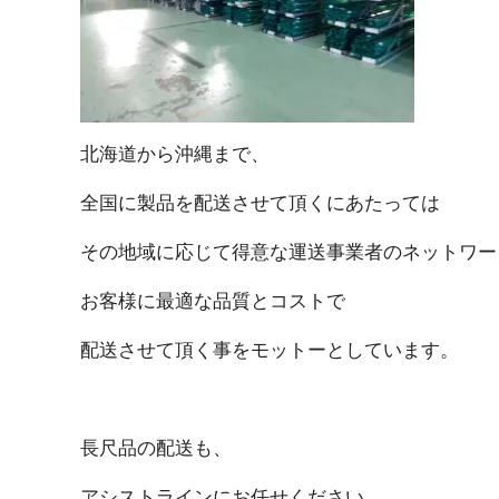
北海道から沖 縄 ま で 、
全国に製品を配送させて頂くにあ た っ て は
その地域に応じて得意な運送事業者のネットワーク を
お客様に最適な品質と コ ス ト で
配送させて頂く事をモットーとして い ま す 。
長尺品の 配 送 も 、
アシストラインにお任せく だ さ い 。