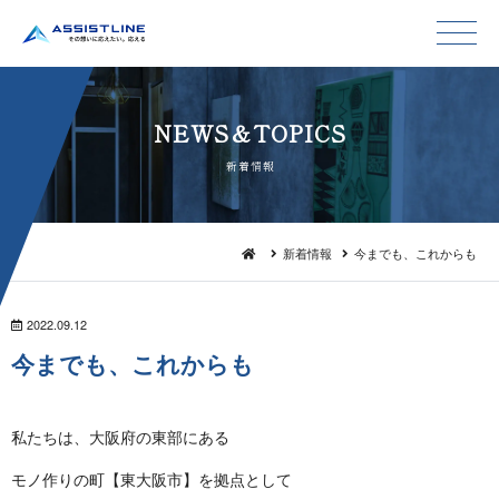
NEWS＆TO P I C S
新 着 情 報
新着情報
今までも、これからも
2022.09.12
今までも、こ れ か ら も
私たちは、大阪府の東 部 に あ る
モノ作りの町【東大阪市】を拠 点 と し て