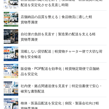
配送を安定化させる見 直 し 時 期
店舗納品の品質を整える｜食品物流に適した軽
貨 物 専 属 便
自社便の負担を見直す｜製造業の配送を支える軽
貨 物 専 属 便
混載しない貸切配送｜軽貨物チャーター便で大切な荷
物を 安 全 輸 送
販促物・POP配送を効率化｜軽貨物定期便で店舗納
品 を 安 定 化
社内便・拠点間逓送便を見直す｜特定信書便で安心・
確実な 書 類 配 送
検体・医薬品配送を安定化｜病院・製薬会社向け軽
貨 物 専 属 便