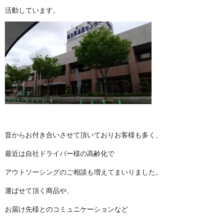
活動して い ま す 。
昔からお付き合いさせて頂いておりお客様 も 多 く 、
最近は自社ドライバー様の 高 齢 化 で
アウトソーシングのご相談も増えてまいり ま し た 。
運ばせて頂く 商 品 や 、
お届け先様とのコミュニケーシ ョ ン な ど