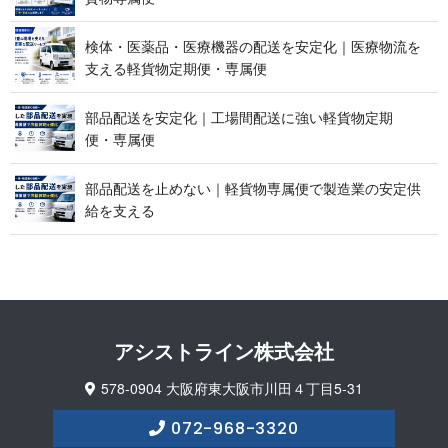
検体・医薬品・医療機器の配送を安定化｜医療物流を
支える軽貨物定期便 ・ 専 属 便
部品配送を安定化｜工場間配送に強い軽貨物定期
便 ・ 専 属 便
部品配送を止めない｜軽貨物専属便で製造業の安定供
給 を 支 え る
アシストライン 株 式 会 社
578-0904 大阪府東大阪市川田４丁目5-31
072-968-3320