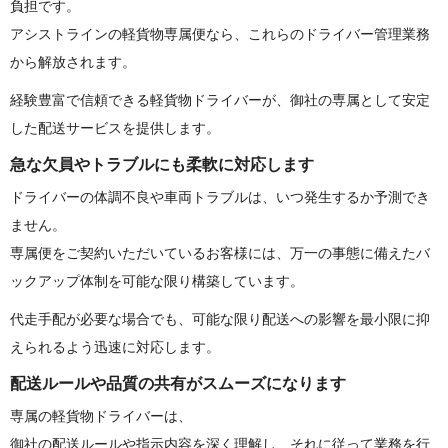
負担です。
アシストラインの軽貨物専属便なら、
これらのドライバー管理業務
から解放されます。
経験豊富で信頼できる軽貨物ドライバーが、
御社の専属として安定
した配送サービスを提供します。
急な欠員やトラブルにも柔軟に対 応 し ま す
ドライバーの体調不良や車両トラブルは、
いつ発生するか予測でき
ません。
専属便をご契約いただいているお客様には、
万一の事態に備えたバ
ックアップ体制を可能な限り構築しています
。
代走手配が必要な場合でも、
可能な限り配送への影響を最小限に抑
えられるよう迅速に対応しま
す。
配送ルールや品質の共有がスムーズに な り ま す
専属の軽貨物ドライバーは、
御社の配送ルールや指示内容を深く理解し、
それに従って業務を行