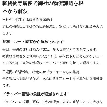
軽貨物専属便で御社の物流課題を根
本 か ら 解 決
当社がご提案する軽貨物専属便は、
御社の物流担当者様の負担を軽減し、
安定した高品質な配送を実現
します。
配車・ルート調整から解放 さ れ ま す
毎日、毎週の運行計画の作成は、多大な時間と労力を要します。
軽貨物専属便をご利用いただければ、
事前に取り決めたスケジュー
ルに基づき、
当社の軽貨物ドライバーが責任を持って運行します。
工場間の部品輸送、特定のサプライヤーからの集荷、
最終製品の近隣配送など、
あらゆる固定ルートを効率的に運用可能
です。
ドライバー管理の負担が軽減 さ れ ま す
ドライバーの採用、研修、労務管理は、
多くの企業にとって大きな