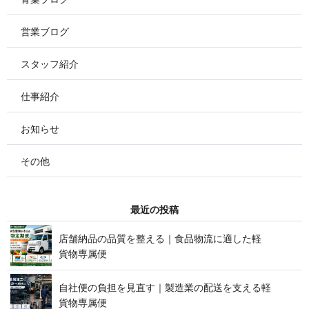
営業ブログ
スタッフ紹介
仕事紹介
お知らせ
その他
最 近 の 投 稿
店舗納品の品質を整える｜食品物流に適した軽
貨 物 専 属 便
自社便の負担を見直す｜製造業の配送を支える軽
貨 物 専 属 便