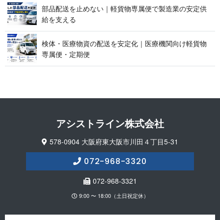
部品配送を止めない｜軽貨物専属便で製造業の安定供
給 を 支 え る
検体・医療物資の配送を安定化｜医療機関向け軽貨物
専属便 ・ 定 期 便
アシストライン 株 式 会 社
578-0904 大阪府東大阪市川田４丁目5-31
072-968-3320
072-968-3321
9:00 〜 18:00（土日祝定休）