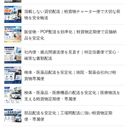
混載しない貸切配送｜軽貨物チャーター便で大切な荷
物を 安 全 輸 送
販促物・POP配送を効率化｜軽貨物定期便で店舗納
品 を 安 定 化
社内便・拠点間逓送便を見直す｜特定信書便で安心・
確実な 書 類 配 送
検体・医薬品配送を安定化｜病院・製薬会社向け軽
貨 物 専 属 便
検体・医薬品・医療機器の配送を安定化｜医療物流を
支える軽貨物定期便 ・ 専 属 便
部品配送を安定化｜工場間配送に強い軽貨物定期
便 ・ 専 属 便