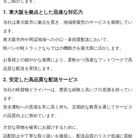
をご紹介します。
1. 東大阪を拠点とした迅速 な 対 応 力
当社は東大阪市に拠点を置き、
地域密着型のサービスを展開してい
ます。
東大阪市内や周辺地域への小口・多頻度配送において、
軽バンや軽トラックならではの機動力を最大限に活かします。
お客様との細やかな連携により、
柔軟かつ迅速なフットワークで高
品質な配送を実現します。
2. 安定した高品質な配送 サ ー ビ ス
当社の軽貨物ドライバーは、
豊富な経験と高いプロ意識を持ってい
ます。
安全運転への意識を常に高く持ち、
定期的な教育を通じてサービス
の品質向上に努めています。
大切な荷物を確実にお届けするために、
誤配防止や丁寧な取り扱いを徹底し、
配送品質のリスク低減に貢献