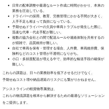
日常の配車調整や最適なルート作成に時間がかかり、
本来の
業務を圧迫している。
ドライバーの採用、教育、労務管理にかかる手間が大きく、
人手不足も相まって負担になっている。
予期せぬドライバーの欠員や車両トラブルが発生した際に、
迅速な代車・代走手配が難しい。
複数の協力会社との間で配送ルールや連絡体制を共有するの
が煩雑
で、品質維持が難しい。
自社で車両を保有・管理する場合、人件費、車両維持費、
保
険料などのコスト管理が不透明になりがち。
小口・多頻度配送が増える中で、
効率的な輸送手段の確保が
難しい。
これらの課題は、日々の業務効率を低下させるだけでなく、
予期せぬコスト増や納品遅延のリスクにも繋がりかねません。
アシストラインの軽貨物専属便は、
これらの物流課題を根本から解決するための最適なソリューション
をご提供します。