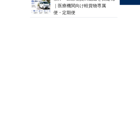
｜医療機関向け軽貨物専属
便 ・ 定 期 便