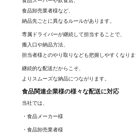
食品卸売業者様など、
納品先ごとに異なるルールがあります。
専属ドライバーが継続して担当することで、
搬入口や納品方法、
担当者様とのやり取りなども把握しやすくなりま
継続的な配送だからこそ、
よりスムーズな納品につながります。
食品関連企業様の様々な配 送 に 対 応
当 社 で は 、
・食品メ ー カ ー 様
・食品卸 売 業 者 様