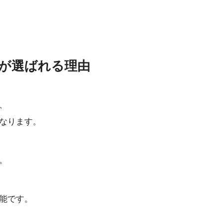
ば れ る 理 由
、
なります。
。
能です。