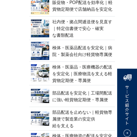
販促物・POP配送を効率化｜軽
貨物定期便で店舗納品 を 安 定 化
社内便・拠点間逓送便を見直す
｜特定信書便で安心・確実
な 書 類 配 送
検体・医薬品配送を安定化｜病
院・製薬会社向け軽貨 物 専 属 便
検体・医薬品・医療機器の配送
を安定化｜医療物流を支える軽
貨物定期便 ・ 専 属 便
部品配送を安定化｜工場間配送
に強い軽貨物定期便 ・ 専 属 便
部品配送を止めない｜軽貨物専
属便で製造業の安定供
給 を 支 え る
検体・医療物資の配送を安定化