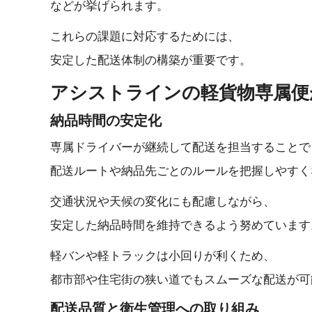
などが挙げら れ ま す 。
これらの課題に対応するためには、
安定した配送体制の構築が重要です。
アシストラインの軽貨物専属便が選
納品時間 の 安 定 化
専属ドライバーが継続して配送を担当することで
配送ルートや納品先ごとのルールを把握しやすく
交通状況や天候の変化にも配慮しながら、
安定した納品時間を維持できるよう努めています
軽バンや軽トラックは小回りが利くため、
都市部や住宅街の狭い道でもスムーズな配送が可
配送品質と衛生管理への 取 り 組 み