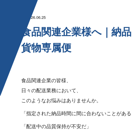
2026.06.25
食品関連企業様へ｜納品
貨 物 専 属 便
食品関連企業の皆様、
日々の配送業務において、
このようなお悩みはありませんか。
「指定された納品時間に間に合わないこと が あ る
「配送中の品質保持が 不 安 だ 」