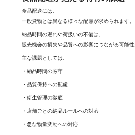
食品配送には、
一般貨物とは異なる様々な配慮が求められます。
納品時間の遅れや荷扱いの不備は、
販売機会の損失や品質への影響につながる可能性
主な課題と し て は 、
・納品時 間 の 厳 守
・品質保持 へ の 配 慮
・衛生管 理 の 徹 底
・店舗ごとの納品ルール へ の 対 応
・急な物量変動 へ の 対 応