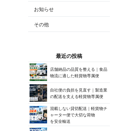
お知らせ
その他
最 近 の 投 稿
店舗納品の品質を整える｜食品
物流に適した軽貨 物 専 属 便
自社便の負担を見直す｜製造業
の配送を支える軽貨 物 専 属 便
混載しない貸切配送｜軽貨物チ
ャーター便で大切な荷物
を 安 全 輸 送