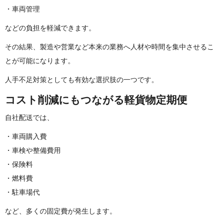
・車両管理
などの負担を軽減で き ま す 。
その結果、製造や営業など本来の業務へ人材や時間を集中させるこ
とが可能にな り ま す 。
人手不足対策としても有効な選択肢の一 つ で す 。
コスト削減にもつながる軽貨 物 定 期 便
自社配 送 で は 、
・車両購入費
・車検や整備費用
・保険料
・燃料費
・駐車場代
など、多くの固定費が発生 し ま す 。