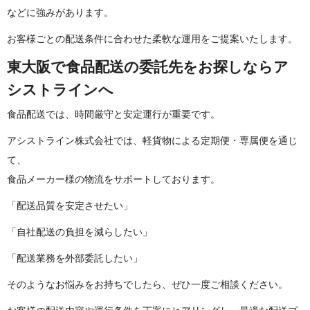
などに強みがあ り ま す 。
お客様ごとの配送条件に合わせた柔軟な運用をご提案いた し ま す 。
東大阪で食品配送の委託先をお探しならア
シスト ラ イ ン へ
食品配送では、時間厳守と安定運行が重 要 で す 。
アシストライン株式会社では、軽貨物による定期便・専属便を通じ
て、
食品メーカー様の物流をサポートしております。
「配送品質を安定さ せ た い 」
「自社配送の負担を減ら し た い 」
「配送業務を外部委託 し た い 」
そのようなお悩みをお持ちでしたら、ぜひ一度ご相談く だ さ い 。