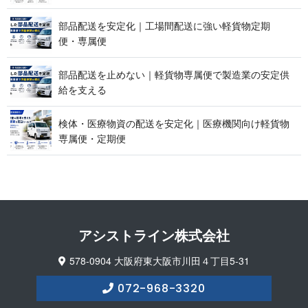
部品配送を安定化｜工場間配送に強い軽貨物定期
便 ・ 専 属 便
部品配送を止めない｜軽貨物専属便で製造業の安定供
給 を 支 え る
検体・医療物資の配送を安定化｜医療機関向け軽貨物
専属便 ・ 定 期 便
アシストライン 株 式 会 社
578-0904 大阪府東大阪市川田４丁目5-31
072-968-3320