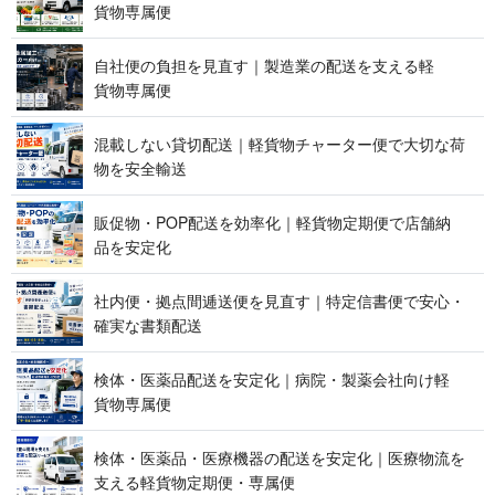
貨 物 専 属 便
自社便の負担を見直す｜製造業の配送を支える軽
貨 物 専 属 便
混載しない貸切配送｜軽貨物チャーター便で大切な荷
物を 安 全 輸 送
販促物・POP配送を効率化｜軽貨物定期便で店舗納
品 を 安 定 化
社内便・拠点間逓送便を見直す｜特定信書便で安心・
確実な 書 類 配 送
検体・医薬品配送を安定化｜病院・製薬会社向け軽
貨 物 専 属 便
検体・医薬品・医療機器の配送を安定化｜医療物流を
支える軽貨物定期便 ・ 専 属 便