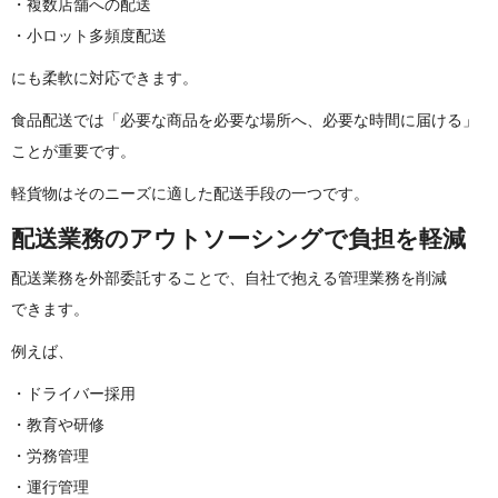
・複数店舗への配送
・小ロット多頻度配送
にも柔軟に対応で き ま す 。
食品配送では「必要な商品を必要な場所へ、必要な時間に届ける」
ことが重 要 で す 。
軽貨物はそのニーズに適した配送手段の一 つ で す 。
配送業務のアウトソーシングで負 担 を 軽 減
配送業務を外部委託することで、自社で抱える管理業務を削減
で き ま す 。
例 え ば 、
・ドライバー採用
・教育や研修
・労務管理
・運行管理