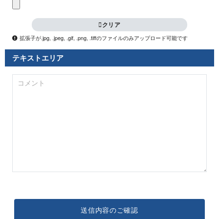
拡張子が.jpg, .jpeg, .gif, .png, .tiffのファイルのみアップロード可能です
テキス ト エ リ ア