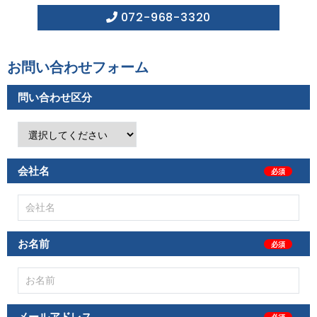
072-968-3320
お問い合わせ フ ォ ー ム
問い合 わ せ 区 分
会 社 名
必須
お 名 前
必須
メール ア ド レ ス
必須