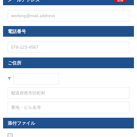
電 話 番 号
ご 住 所
〒
添付 フ ァ イ ル